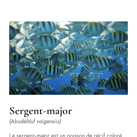
Sergent-major
(Abudefduf vaigensiis)
Le sergent-major est un poisson de récif coloré,