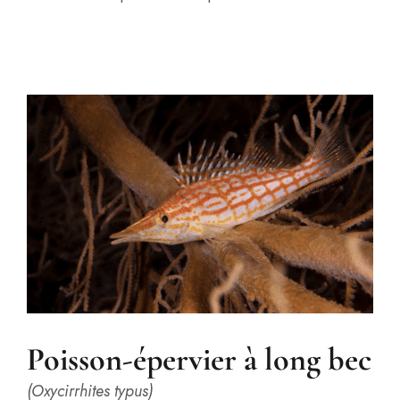
Poisson-épervier à long bec
(Oxycirrhites typus)